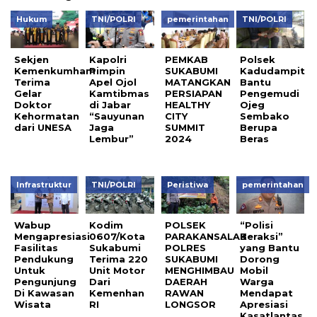
Hukum
TNI/POLRI
pemerintahan
TNI/POLRI
Sekjen
Kapolri
PEMKAB
Polsek
Kemenkumham
Pimpin
SUKABUMI
Kadudampit
Terima
Apel Ojol
MATANGKAN
Bantu
Gelar
Kamtibmas
PERSIAPAN
Pengemudi
Doktor
di Jabar
HEALTHY
Ojeg
Kehormatan
“Sauyunan
CITY
Sembako
dari UNESA
Jaga
SUMMIT
Berupa
Lembur”
2024
Beras
Infrastruktur
TNI/POLRI
Peristiwa
pemerintahan
Wabup
Kodim
POLSEK
“Polisi
Mengapresiasi
0607/Kota
PARAKANSALAK
Beraksi”
Fasilitas
Sukabumi
POLRES
yang Bantu
Pendukung
Terima 220
SUKABUMI
Dorong
Untuk
Unit Motor
MENGHIMBAU
Mobil
Pengunjung
Dari
DAERAH
Warga
Di Kawasan
Kemenhan
RAWAN
Mendapat
Wisata
RI
LONGSOR
Apresiasi
Kasatlantas