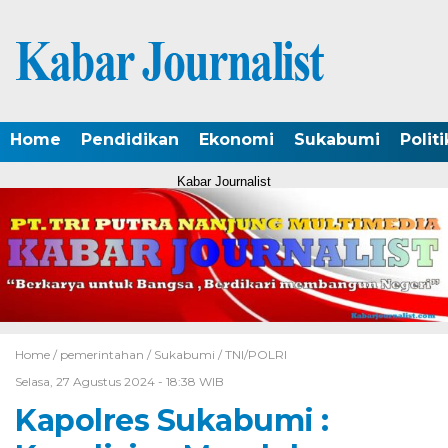
Home
Pendidikan
Ekonomi
Sukabumi
Politi
Kabar Journalist
Home /
pemerintahan
/
Sukabumi
/
TNI/POLRI
Selasa, 27 Agustus 2024 - 18:38 WIB
Kapolres Sukabumi :