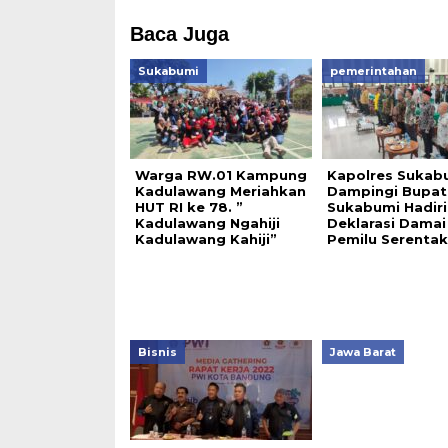
Baca Juga
Sukabumi
pemerintahan
Warga RW.01 Kampung
Kapolres Sukab
Kadulawang Meriahkan
Dampingi Bupat
HUT RI ke 78. ”
Sukabumi Hadiri
Kadulawang Ngahiji
Deklarasi Damai
Kadulawang Kahiji”
Pemilu Serenta
Bisnis
Jawa Barat