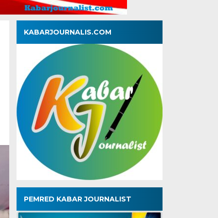
KABARJOURNALIS.COM
PEMRED KABAR JOURNALIST