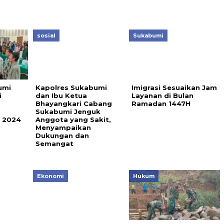
sosial
Sukabumi
umi
Kapolres Sukabumi
Imigrasi Sesuaikan Jam
i
dan Ibu Ketua
Layanan di Bulan
Bhayangkari Cabang
Ramadan 1447H
Sukabumi Jenguk
k 2024
Anggota yang Sakit,
Menyampaikan
Dukungan dan
Semangat
Ekonomi
Hukum