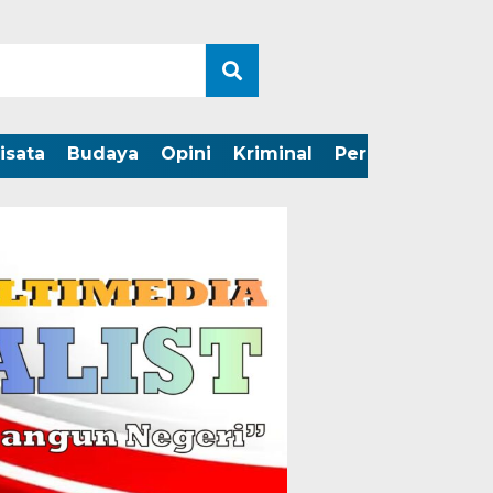
isata
Budaya
Opini
Kriminal
Peristiwa