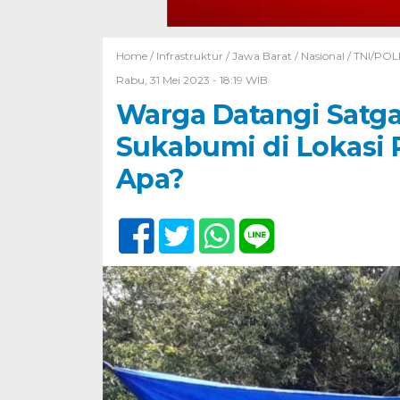
Home /
Infrastruktur
/
Jawa Barat
/
Nasional
/
TNI/POL
Rabu, 31 Mei 2023 - 18:19 WIB
Warga Datangi Satg
Sukabumi di Lokasi
Apa?