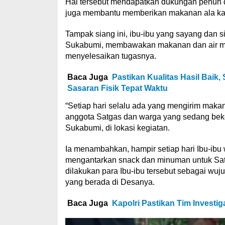
Hal tersebut mendapatkan dukungan penuh d
juga membantu memberikan makanan ala ka
Tampak siang ini, ibu-ibu yang sayang dan
Sukabumi, membawakan makanan dan air mi
menyelesaikan tugasnya.
Baca Juga
Pastikan Kualitas Hasil Bai
Sasaran Fisik Tepat Waktu
“Setiap hari selalu ada yang mengirim maka
anggota Satgas dan warga yang sedang beker
Sukabumi, di lokasi kegiatan.
Ia menambahkan, hampir setiap hari Ibu-ib
mengantarkan snack dan minuman untuk Sat
dilakukan para Ibu-ibu tersebut sebagai wu
yang berada di Desanya.
Baca Juga
Kapolri Pastikan Tim Invest