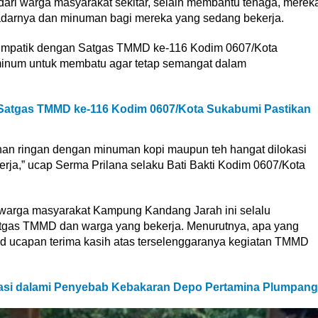
ari warga masyarakat sekitar, selain membantu tenaga, merek
darnya dan minuman bagi mereka yang sedang bekerja.
 simpatik dengan Satgas TMMD ke-116 Kodim 0607/Kota
num untuk membatu agar tetap semangat dalam
k, Satgas TMMD ke-116 Kodim 0607/Kota Sukabumi Pastikan
nan ringan dengan minuman kopi maupun teh hangat dilokasi
ja,” ucap Serma Prilana selaku Bati Bakti Kodim 0607/Kota
u warga masyarakat Kampung Kandang Jarah ini selalu
gas TMMD dan warga yang bekerja. Menurutnya, apa yang
jud ucapan terima kasih atas terselenggaranya kegiatan TMMD
igasi dalami Penyebab Kebakaran Depo Pertamina Plumpang