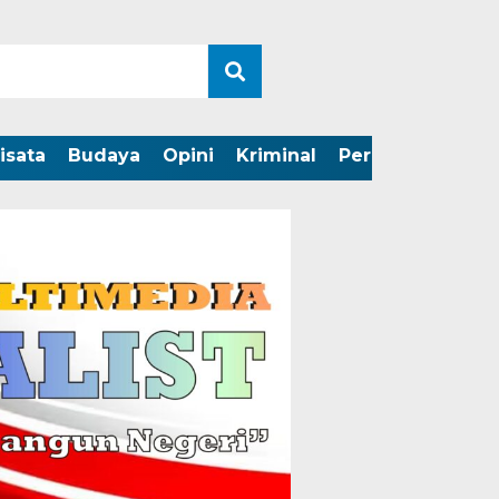
isata
Budaya
Opini
Kriminal
Peristiwa