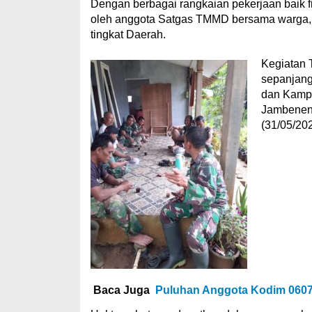
Dengan berbagai rangkaian pekerjaan baik f
oleh anggota Satgas TMMD bersama warga,
tingkat Daerah.
Kegiatan 
sepanjang
dan Kampu
Jambenen
(31/05/202
Baca Juga
Puluhan Anggota Kodim 0607/