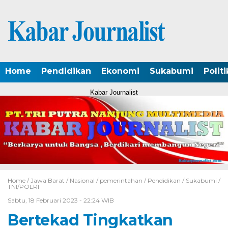
Home
Pendidikan
Ekonomi
Sukabumi
Politi
Kabar Journalist
Home /
Jawa Barat
/
Nasional
/
pemerintahan
/
Pendidikan
/
Sukabumi
/
TNI/POLRI
Sabtu, 18 Februari 2023 - 22:24 WIB
Bertekad Tingkatkan