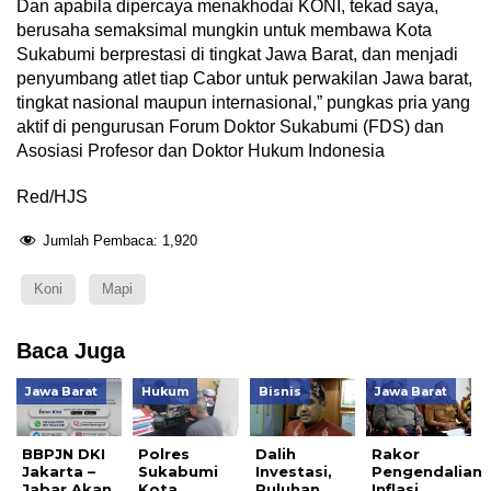
Dan apabila dipercaya menakhodai KONI, tekad saya,
berusaha semaksimal mungkin untuk membawa Kota
Sukabumi berprestasi di tingkat Jawa Barat, dan menjadi
penyumbang atlet tiap Cabor untuk perwakilan Jawa barat,
tingkat nasional maupun internasional,” pungkas pria yang
aktif di pengurusan Forum Doktor Sukabumi (FDS) dan
Asosiasi Profesor dan Doktor Hukum Indonesia
Red/HJS
Jumlah Pembaca:
1,920
Koni
Mapi
Baca Juga
Jawa Barat
Hukum
Bisnis
Jawa Barat
BBPJN DKI
Polres
Dalih
Rakor
Jakarta –
Sukabumi
Investasi,
Pengendalian
Jabar Akan
Kota
Puluhan
Inflasi