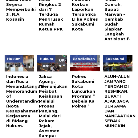
Segera
Ringkus 2
Korban
Daerah,
Memperbaiki
dari 7
Laporkan
Bupati
Jl. R.A.
Terduga
Tersangka
Marwan -
Kosasih
Pengrusak
LI ke Polres
pemkab
Rumah
Sukabumi
Sudah
Ketua PPK
Kota
Siapkan
Langkah
Antisipatif-
Hukum
Hukum
Pendidikan
Sukabumi
Indonesia
Jaksa
Polres
ALUN-ALUN
dan Rusia
Agung:
Sukabumi
JAMPANG
Menandatangani
“Penunjukan
Kota
TENGAH DI
Memorandum
Pejabat
Luncurkan
RESMIKAN,
of
Kejaksaan
Program ”
BUPATI
Understanding
Melalui
Bebeja Ka
AJAK JAGA
(Nota
Proses
Polres “
BERSAMA
Kesepahaman)
Panjang,
DAN
Kerjasama
Mulai dari
MANFAATKAN
di Bidang
Rekam
SEBAIK
Hukum.
Jejak,
MUNGKIN
Asesmen
Sampai