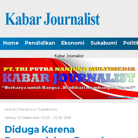
Home
Pendidikan
Ekonomi
Sukabumi
Politi
Kabar Journalist
Home /
Peristiwa
/
Sukabumi
Selasa, 12 Desember 2023 - 22:59 WIB
Diduga Karena