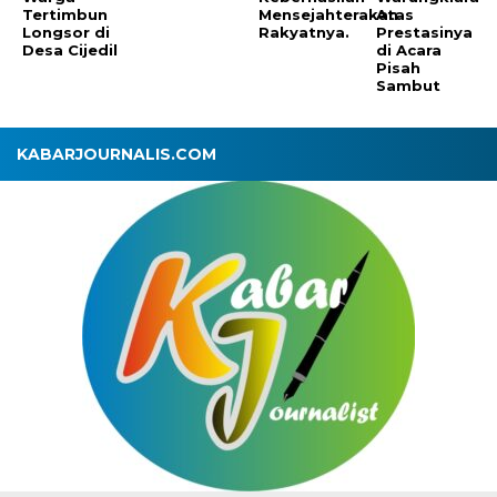
Tertimbun
Mensejahterakan
Atas
Longsor di
Rakyatnya.
Prestasinya
Desa Cijedil
di Acara
Pisah
Sambut
KABARJOURNALIS.COM