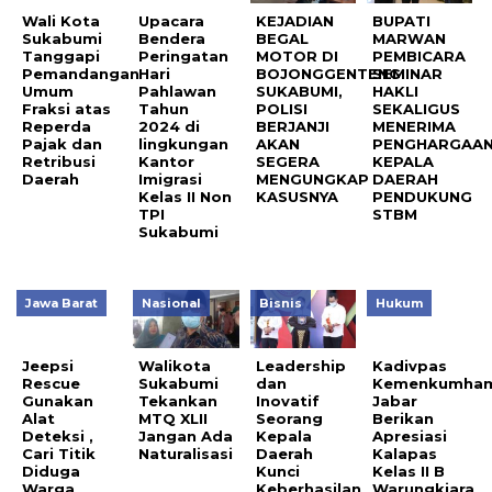
Wali Kota
Upacara
KEJADIAN
BUPATI
Sukabumi
Bendera
BEGAL
MARWAN
Tanggapi
Peringatan
MOTOR DI
PEMBICARA
Pemandangan
Hari
BOJONGGENTENG
SEMINAR
Umum
Pahlawan
SUKABUMI,
HAKLI
Fraksi atas
Tahun
POLISI
SEKALIGUS
Reperda
2024 di
BERJANJI
MENERIMA
Pajak dan
lingkungan
AKAN
PENGHARGAA
Retribusi
Kantor
SEGERA
KEPALA
Daerah
Imigrasi
MENGUNGKAP
DAERAH
Kelas II Non
KASUSNYA
PENDUKUNG
TPI
STBM
Sukabumi
Jawa Barat
Nasional
Bisnis
Hukum
Jeepsi
Walikota
Leadership
Kadivpas
Rescue
Sukabumi
dan
Kemenkumha
Gunakan
Tekankan
Inovatif
Jabar
Alat
MTQ XLII
Seorang
Berikan
Deteksi ,
Jangan Ada
Kepala
Apresiasi
Cari Titik
Naturalisasi
Daerah
Kalapas
Diduga
Kunci
Kelas II B
Warga
Keberhasilan
Warungkiara