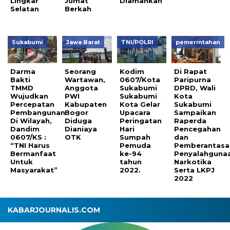
Lingkar
Jumat
Diamankan
Selatan
Berkah
Sukabumi
Jawa Barat
TNI/POLRI
pemerintahan
Darma
Seorang
Kodim
Di Rapat
Bakti
Wartawan,
0607/Kota
Paripurna
TMMD
Anggota
Sukabumi
DPRD, Wali
Wujudkan
PWI
Sukabumi
Kota
Percepatan
Kabupaten
Kota Gelar
Sukabumi
Pembangunan
Bogor
Upacara
Sampaikan
Di Wilayah,
Diduga
Peringatan
Raperda
Dandim
Dianiaya
Hari
Pencegahan
0607/KS :
OTK
Sumpah
dan
“TNI Harus
Pemuda
Pemberantasa
Bermanfaat
ke-94
Penyalahguna
Untuk
tahun
Narkotika
Masyarakat”
2022.
Serta LKPJ
2022
KABARJOURNALIS.COM