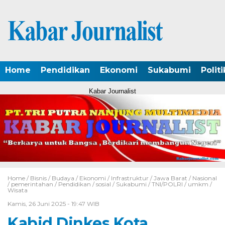
Home
Pendidikan
Ekonomi
Sukabumi
Politi
Kabar Journalist
Home /
Bisnis
/
Budaya
/
Ekonomi
/
Infrastruktur
/
Jawa Barat
/
Nasional
/
pemerintahan
/
Pendidikan
/
sosial
/
Sukabumi
/
TNI/POLRI
/
umkm
/
Wisata
Kamis, 26 Juni 2025 - 19:47 WIB
Kabid Dinkes Kota