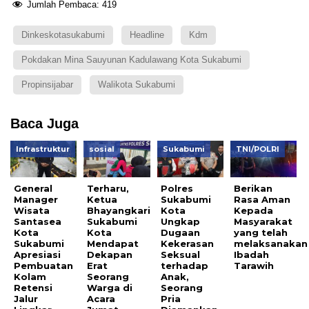
Jumlah Pembaca:
419
Dinkeskotasukabumi
Headline
Kdm
Pokdakan Mina Sauyunan Kadulawang Kota Sukabumi
Propinsijabar
Walikota Sukabumi
Baca Juga
Infrastruktur
sosial
Sukabumi
TNI/POLRI
General
Terharu,
Polres
Berikan
Manager
Ketua
Sukabumi
Rasa Aman
Wisata
Bhayangkari
Kota
Kepada
Santasea
Sukabumi
Ungkap
Masyarakat
Kota
Kota
Dugaan
yang telah
Sukabumi
Mendapat
Kekerasan
melaksanakan
Apresiasi
Dekapan
Seksual
Ibadah
Pembuatan
Erat
terhadap
Tarawih
Kolam
Seorang
Anak,
Retensi
Warga di
Seorang
Jalur
Acara
Pria