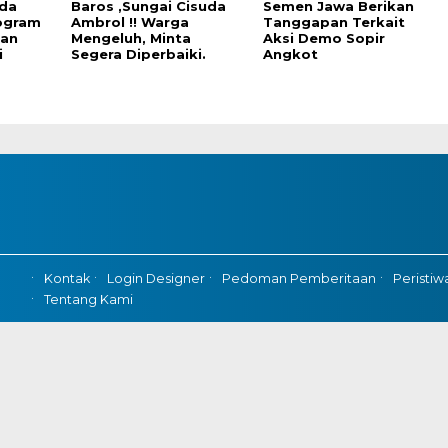
da
Baros ,Sungai Cisuda
Semen Jawa Berikan
ogram
Ambrol !! Warga
Tanggapan Terkait
an
Mengeluh, Minta
Aksi Demo Sopir
i
Segera Diperbaiki.
Angkot
Kontak
Login Designer
Pedoman Pemberitaan
Peristiw
Tentang Kami