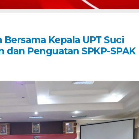
 Bersama Kepala UPT Suci
an dan Penguatan SPKP-SPAK