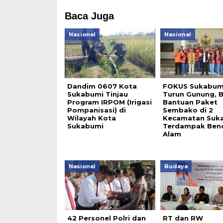
Baca Juga
Nasional
Nasional
Dandim 0607 Kota
FOKUS Sukabum
Sukabumi Tinjau
Turun Gunung, B
Program IRPOM (Irigasi
Bantuan Paket
Pompanisasi) di
Sembako di 2
Wilayah Kota
Kecamatan Suk
Sukabumi
Terdampak Ben
Alam
Nasional
Budaya
42 Personel Polri dan
RT dan RW