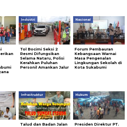
Industri
Nasional
i
Tol Bocimi Seksi 2
Forum Pembauran
erikan
Resmi Difungsikan
Kebangsaan Warnai
Selama Nataru, Polisi
Masa Pengenalan
Kerahkan Puluhan
Lingkungan Sekolah di
abumi
Personil Amankan Jalur
Kota Sukabumi
cana
Infrastruktur
Hukum
Talud dan Badan Jalan
Presiden Direktur PT.