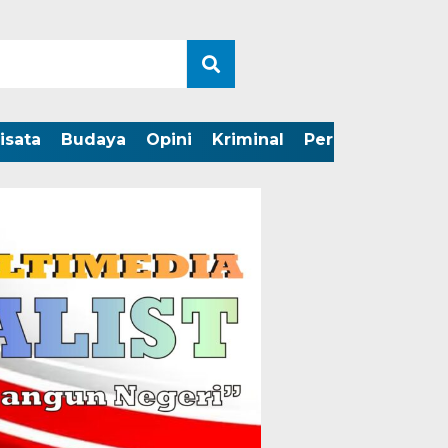
isata
Budaya
Opini
Kriminal
Peristiwa