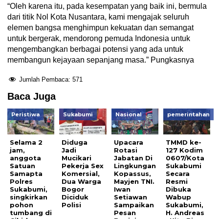
“Oleh karena itu, pada kesempatan yang baik ini, bermula
dari titik Nol Kota Nusantara, kami mengajak seluruh
elemen bangsa menghimpun kekuatan dan semangat
untuk bergerak, mendorong pemuda Indonesia untuk
mengembangkan berbagai potensi yang ada untuk
membangun kejayaan sepanjang masa.” Pungkasnya
Jumlah Pembaca:
571
Baca Juga
Peristiwa
Sukabumi
Nasional
pemerintahan
Selama 2
Diduga
Upacara
TMMD ke-
jam,
Jadi
Rotasi
127 Kodim
anggota
Mucikari
Jabatan Di
0607/Kota
Satuan
Pekerja Sex
Lingkungan
Sukabumi
Samapta
Komersial,
Kopassus,
Secara
Polres
Dua Warga
Mayjen TNI.
Resmi
Sukabumi,
Bogor
Iwan
Dibuka
singkirkan
Diciduk
Setiawan
Wabup
pohon
Polisi
Sampaikan
Sukabumi,
tumbang di
Pesan
H. Andreas