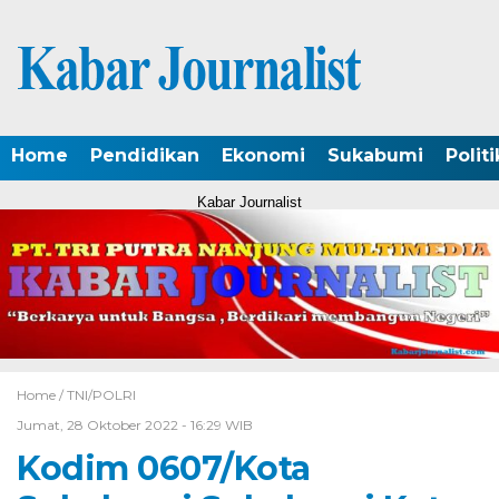
Home
Pendidikan
Ekonomi
Sukabumi
Politi
Kabar Journalist
Home /
TNI/POLRI
Jumat, 28 Oktober 2022 - 16:29 WIB
Kodim 0607/Kota