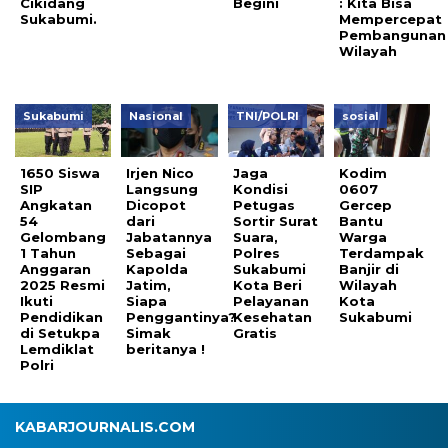
Cikidang
Begini
: Kita Bisa
Sukabumi.
Mempercepat
Pembangunan
Wilayah
Sukabumi
Nasional
TNI/POLRI
sosial
1650 Siswa
Irjen Nico
Jaga
Kodim
SIP
Langsung
Kondisi
0607
Angkatan
Dicopot
Petugas
Gercep
54
dari
Sortir Surat
Bantu
Gelombang
Jabatannya
Suara,
Warga
1 Tahun
Sebagai
Polres
Terdampak
Anggaran
Kapolda
Sukabumi
Banjir di
2025 Resmi
Jatim,
Kota Beri
Wilayah
Ikuti
Siapa
Pelayanan
Kota
Pendidikan
Penggantinya?
Kesehatan
Sukabumi
di Setukpa
Simak
Gratis
Lemdiklat
beritanya !
Polri
KABARJOURNALIS.COM