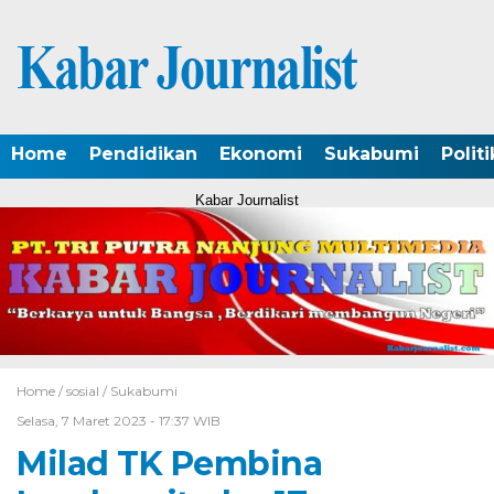
Home
Pendidikan
Ekonomi
Sukabumi
Politi
Kabar Journalist
Home /
sosial
/
Sukabumi
Selasa, 7 Maret 2023 - 17:37 WIB
Milad TK Pembina