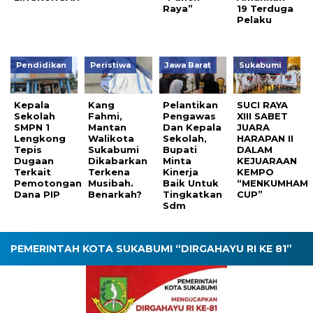
Raya”
19 Terduga
Pelaku
Pendidikan
Peristiwa
Jawa Barat
Sukabumi
Kepala
Kang
Pelantikan
SUCI RAYA
Sekolah
Fahmi,
Pengawas
XIII SABET
SMPN 1
Mantan
Dan Kepala
JUARA
Lengkong
Walikota
Sekolah,
HARAPAN II
Tepis
Sukabumi
Bupati
DALAM
Dugaan
Dikabarkan
Minta
KEJUARAAN
Terkait
Terkena
Kinerja
KEMPO
Pemotongan
Musibah.
Baik Untuk
“MENKUMHAM
Dana PIP
Benarkah?
Tingkatkan
CUP”
Sdm
PEMERINTAH KOTA SUKABUMI “DIRGAHAYU RI KE 81”