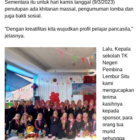
Sementara itu untuk hari kamis tanggal (9/3/2023)
penutupan ada khitanan massal, pengumuman lomba dan
juga bakti sosial.
“Dengan kreatifitas kita wujudkan profil pelajar pancasila,”
jelasnya.
Lalu, Kepala
sekolah TK
Negeri
Pembina
Lembur Situ
kami
mengucapkan
terima
kasihnya
kepada
sponsor, para
orang tua
murid
sehungga