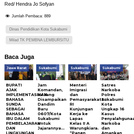
Red/ Hendra Jo Sofyan
Jumlah Pembaca:
889
Dinas Pendidikan Kota Sukabumi
Milad TK PEMBNA LEMBURSITU
Baca Juga
Jawa Barat
Sukabumi
Sukabumi
Sukabumi
BUPATI
Jam
Menteri
Satres
AJAK
Komandan,
Imigrasi
Narkoba
IMPLEMENTASIKAN
Ini Yang
dan
Polres
BAHASA
Disampaikan
Pemasyarakatan
Sukabumi
SUNDA
Dandim
RI
Kota
SEBAGAI
Baru
Kunjungan
Ungkap 16
BAHASA
0607/Kota
Kerja ke
Kasus
IBU DALAM
Sukabumi
Lapas
Penyalahguna
PEMBELAJARAN
Untuk
Kelas II A
Narkoba
DAN
Jajarannya…
Warungkiara.
dan
LINGKUNGAN
“Panen
Amankan