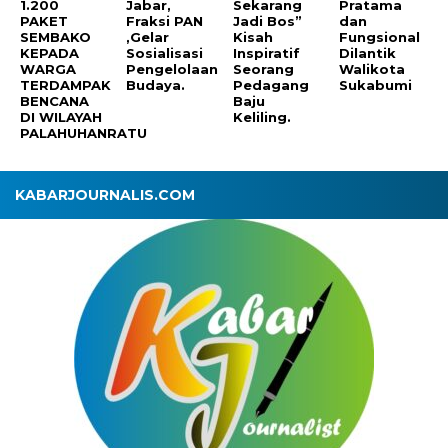
1.200
Jabar,
Sekarang
Pratama
PAKET
Fraksi PAN
Jadi Bos”
dan
SEMBAKO
,Gelar
Kisah
Fungsional
KEPADA
Sosialisasi
Inspiratif
Dilantik
WARGA
Pengelolaan
Seorang
Walikota
TERDAMPAK
Budaya.
Pedagang
Sukabumi
BENCANA
Baju
DI WILAYAH
Keliling.
PALAHUHANRATU
KABARJOURNALIS.COM