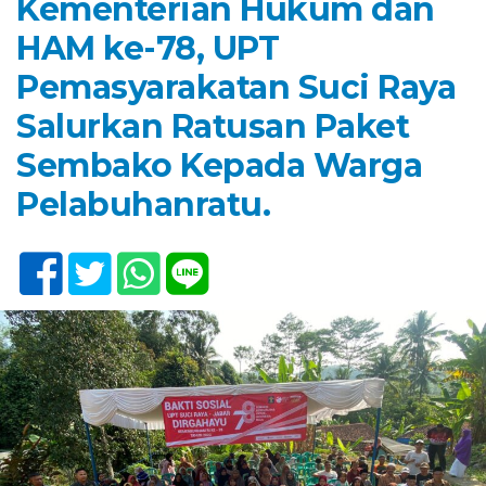
Kementerian Hukum dan
HAM ke-78, UPT
Pemasyarakatan Suci Raya
Salurkan Ratusan Paket
Sembako Kepada Warga
Pelabuhanratu.