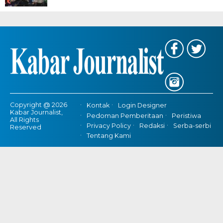
Copyright @ 2026
Kontak
Login Designer
Kabar Journalist,
Pedoman Pemberitaan
Peristiwa
All Rights
Privacy Policy
Redaksi
Serba-serbi
Reserved
Tentang Kami