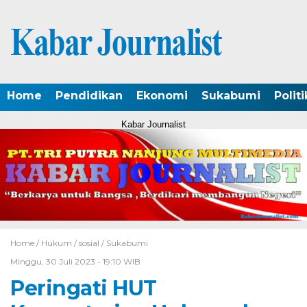
Home
Pendidikan
Ekonomi
Sukabumi
Politi
Kabar Journalist
Home /
Hukum
/
sosial
/
Sukabumi
Minggu, 30 Juli 2023 - 19:10 WIB
Peringati HUT