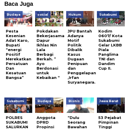
Baca Juga
Budaya
sosial
Hukum
Sukabumi
Pesta
Pokdakan
JPU Bantah
Kodim
Kesenian
Bekerjasama
Adanya
0607/ Kota
Adat Karo,
Dapur
Motif
Sukabumi
Bupati
Ikhlas Nin
Politik
Gelar LKBB
“energi
Lala
Dibalik
Piala
Positif
Berbagi
Kasus
Panglima
Merekatkan
Berkah. ”
Dugaan
TNI dan
Persatuan
Ayo
Penipuan
Dandim
Dan
Berdonasi
dan
Cup II.
Kesatuan
untuk
Penggelapan
Bangsa”
Kebaikan “
,Irfan
Suryanegara.
Sukabumi
Budaya
Bisnis
Jawa Barat
POLRES
Anggota
“Dulu
53 Pejabat
SUKABUMI
DPRD
Seorang
Pimpinan
SALURKAN
Propinsi
Bawahan
Tinggi