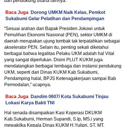
dan pendukung usaha lainnya.
Baca Juga
Dorong UMKM Naik Kelas, Pemkot
Sukabumi Gelar Pelatihan dan Pendampingan
“Sesuai arahan dari Bapak Presiden Jokowi untuk
Pemulihan Ekonomi Nasional (PEN), sektor UMKM di
daerah merupakan ujung tombak tak terpatahkan sebagai
akselerator PEN. Selain itu, penting sekali diketahui
berbagai bahwa legalitas Pelaku UKM adalah hal Vital
yang sangat diperlukan. Disini PLUT KUKM juga
mendatangkan berbagai lembaga dan instansi pendukung
UKM, seperti dari Dinas KUKM Kab Sukabumi,
Pendamping halal, BPJS Ketenagakerjaan sampai Bab
Permodalan,” ucapnya.
Baca Juga
Dandim 0607/ Kota Sukabumi Tinjau
Lokasi Karya Bakti TNI
Hal senada disampaikan Kasi Koperasi DKUKM
Kab.Sukabumi, Herman Supandi, S.Ip, MS.i yang
mewakilka Kepala Dinas KUKM H.Yulipri, ST, MT.