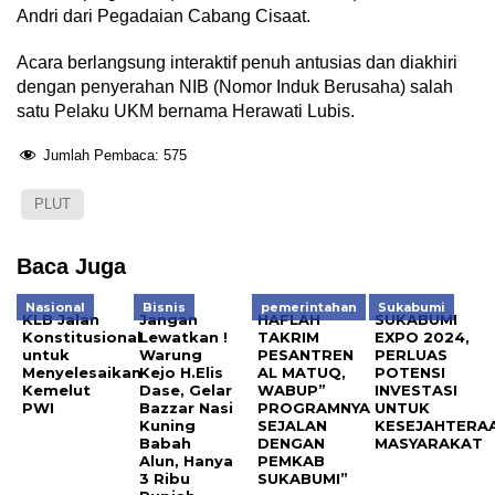
Andri dari Pegadaian Cabang Cisaat.
Acara berlangsung interaktif penuh antusias dan diakhiri
dengan penyerahan NIB (Nomor Induk Berusaha) salah
satu Pelaku UKM bernama Herawati Lubis.
Jumlah Pembaca:
575
PLUT
Baca Juga
Nasional
Bisnis
pemerintahan
Sukabumi
KLB Jalan
Jangan
HAFLAH
SUKABUMI
Konstitusional
Lewatkan !
TAKRIM
EXPO 2024,
untuk
Warung
PESANTREN
PERLUAS
Menyelesaikan
Kejo H.Elis
AL MATUQ,
POTENSI
Kemelut
Dase, Gelar
WABUP”
INVESTASI
PWI
Bazzar Nasi
PROGRAMNYA
UNTUK
Kuning
SEJALAN
KESEJAHTERA
Babah
DENGAN
MASYARAKAT
Alun, Hanya
PEMKAB
3 Ribu
SUKABUMI”