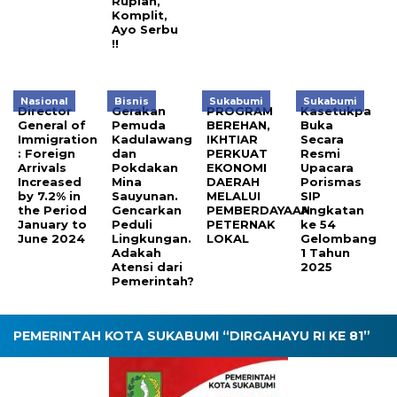
Rupiah,
Komplit,
Ayo Serbu
!!
Nasional
Bisnis
Sukabumi
Sukabumi
Director
Gerakan
PROGRAM
Kasetukpa
General of
Pemuda
BEREHAN,
Buka
Immigration
Kadulawang
IKHTIAR
Secara
: Foreign
dan
PERKUAT
Resmi
Arrivals
Pokdakan
EKONOMI
Upacara
Increased
Mina
DAERAH
Porismas
by 7.2% in
Sauyunan.
MELALUI
SIP
the Period
Gencarkan
PEMBERDAYAAN
Angkatan
January to
Peduli
PETERNAK
ke 54
June 2024
Lingkungan.
LOKAL
Gelombang
Adakah
1 Tahun
Atensi dari
2025
Pemerintah?
PEMERINTAH KOTA SUKABUMI “DIRGAHAYU RI KE 81”