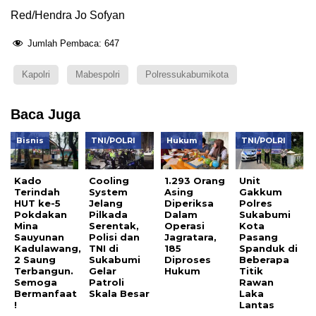
Red/Hendra Jo Sofyan
Jumlah Pembaca:
647
Kapolri
Mabespolri
Polressukabumikota
Baca Juga
Bisnis
TNI/POLRI
Hukum
TNI/POLRI
Kado
Cooling
1.293 Orang
Unit
Terindah
System
Asing
Gakkum
HUT ke-5
Jelang
Diperiksa
Polres
Pokdakan
Pilkada
Dalam
Sukabumi
Mina
Serentak,
Operasi
Kota
Sauyunan
Polisi dan
Jagratara,
Pasang
Kadulawang,
TNI di
185
Spanduk di
2 Saung
Sukabumi
Diproses
Beberapa
Terbangun.
Gelar
Hukum
Titik
Semoga
Patroli
Rawan
Bermanfaat
Skala Besar
Laka
!
Lantas