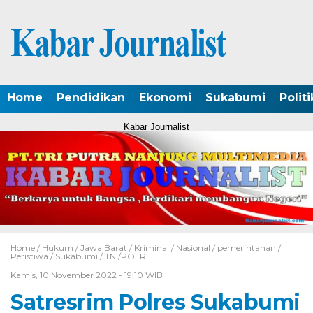
Home
Pendidikan
Ekonomi
Sukabumi
Politi
Kabar Journalist
Home /
Hukum
/
Jawa Barat
/
Kriminal
/
Nasional
/
pemerintahan
/
Peristiwa
/
Sukabumi
/
TNI/POLRI
Kamis, 10 November 2022 - 19:10 WIB
Satresrim Polres Sukabumi