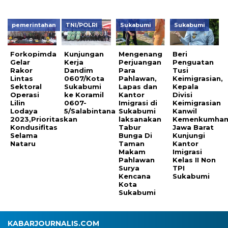
pemerintahan
TNI/POLRI
Sukabumi
Sukabumi
Forkopimda
Kunjungan
Mengenang
Beri
Gelar
Kerja
Perjuangan
Penguatan
Rakor
Dandim
Para
Tusi
Lintas
0607/Kota
Pahlawan,
Keimigrasian,
Sektoral
Sukabumi
Lapas dan
Kepala
Operasi
ke Koramil
Kantor
Divisi
Lilin
0607-
Imigrasi di
Keimigrasian
Lodaya
5/Salabintana
Sukabumi
Kanwil
2023,Prioritaskan
laksanakan
Kemenkumha
Kondusifitas
Tabur
Jawa Barat
Selama
Bunga Di
Kunjungi
Nataru
Taman
Kantor
Makam
Imigrasi
Pahlawan
Kelas II Non
Surya
TPI
Kencana
Sukabumi
Kota
Sukabumi
KABARJOURNALIS.COM