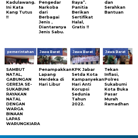
Kadulawang.
Pengedar
Raya”.
dan
Ini Kata
Narkoba
Panitia
Serahkan
Kang Tutus
dari
Berikan
Bantuan
!!
Berbagai
Sertifikat
Jenis ,
Halal,
Diantaranya
Gratis !!
Jenis Sabu.
pemerintahan
Jawa Barat
Jawa Barat
Jawa Barat
SAMBUT
Penampakkan
KPK Jabar
Tekan
NATAL,
Lapang
Setda Kota
Inflasi,
GABUNGAN
Merdeka di
Kampanyekan
Polres
GEREJA SE-
Hari Libur
Hari Anti
Sukabumi
SUKABUMI
Korupsi
Kota Buka
RAYAKAN
Sedunia
Pasar
NATAL
Tahun
Murah
DENGAN
2022.
Ramadhan
WARGA
BINAAN
LAPAS
WARUNGKIARA