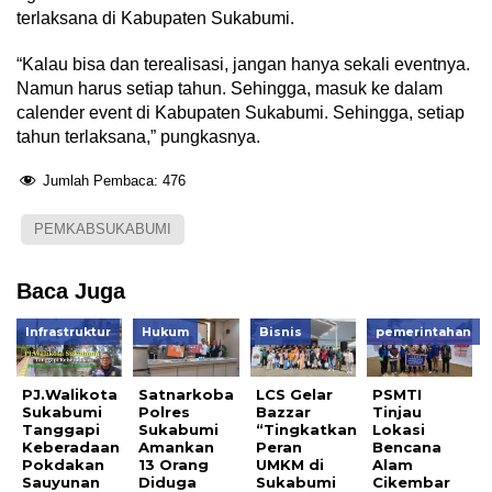
terlaksana di Kabupaten Sukabumi.
“Kalau bisa dan terealisasi, jangan hanya sekali eventnya.
Namun harus setiap tahun. Sehingga, masuk ke dalam
calender event di Kabupaten Sukabumi. Sehingga, setiap
tahun terlaksana,” pungkasnya.
Jumlah Pembaca:
476
PEMKABSUKABUMI
Baca Juga
Infrastruktur
Hukum
Bisnis
pemerintahan
PJ.Walikota
Satnarkoba
LCS Gelar
PSMTI
Sukabumi
Polres
Bazzar
Tinjau
Tanggapi
Sukabumi
“Tingkatkan
Lokasi
Keberadaan
Amankan
Peran
Bencana
Pokdakan
13 Orang
UMKM di
Alam
Sauyunan
Diduga
Sukabumi
Cikembar