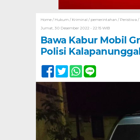
Home /
Hukum
/
Kriminal
/
pemerintahan
/
Peristiwa
/
Jumat, 30 Desember 2022 - 22:15 WIB
Bawa Kabur Mobil Gr
Polisi Kalapanungga