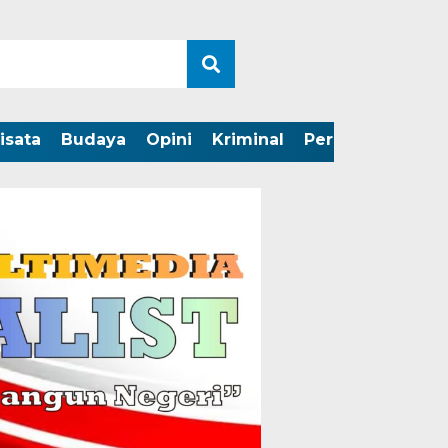
isata
Budaya
Opini
Kriminal
Peristiwa