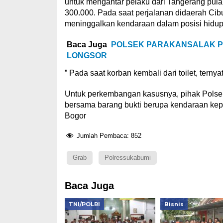
untuk mengantar pelaku dari Tangerang pul
300.000. Pada saat perjalanan didaerah Cibu
meninggalkan kendaraan dalam posisi hidup
Baca Juga
POLSEK PARAKANSALAK P
LONGSOR
” Pada saat korban kembali dari toilet, tern
Untuk perkembangan kasusnya, pihak Polse
bersama barang bukti berupa kendaraan kep
Bogor
Jumlah Pembaca:
852
Grab
Polressukabumi
Baca Juga
TNI/POLRI
Bisnis