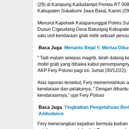
(28) di Kampung Kadudampit Pentas RT 00
Kabupaten Sukabumi Jawa Barat, Kamis (29/1
Menurut Kapolsek Kalapanunggal Polres Su
Dusun Cigeudang Desa Baturajeg Kabupaten
satu unit kendaraan grab milik sebuah perus
Baca Juga
Menantu Bejat !!, Mertua Dibu
” Tadi malam selepas magrib, telah datang 
mobil grab yang dibawa kabur penumpangnya,
AKP Fery Poloso pagi ini, Jumat (30/12/22).
Atas laporan tersebut, Fery memerintahkan 
kendaraan dan pelakunya. ” Dengan dibant
kendaraannya,” ujar Fery Poloso
Baca Juga
Tingkatkan Pengetahuan Berl
Ambulance
Fery menerangkan kejadian bermula korban 