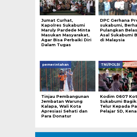
Jumat Curhat,
DPC Gerhana Pr
Kapolres Sukabumi
sukabumi, Berha
Maruly Pardede Minta
Pulangkan Belas
Masukan Masyarakat,
Asal Sukabumi B
Agar Bisa Perbaiki Diri
di Malaysia
Dalam Tugas
pemerintahan
TNI/POLRI
Tinjau Pembangunan
Kodim 0607 Ko
Jembatan Warung
Sukabumi Bagik
Kalapa, Wali Kota
Telur Kepada Pa
Apresiasi Sehati dan
Pelajar SD, Ken
Para Donatur