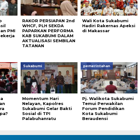
o
RAKOR PERSIAPAN 2nd
Wali Kota Sukabumi
sil
WHCF, PLH SEKDA
Hadiri Rakernas Apeksi
an PMI
PAPARKAN PERFORMA
di Makassar
ekerja
KAB SUKABUMI DALAM
AKTUALISASI SEMBILAN
TATANAN
Sukabumi
pemerintahan
ta
Momentum Hari
Pj. Walikota Sukabumi
an
Nelayan, Kapolres
Temui Perwakilan
ra
Sukabumi Gelar Bakti
Forum Pendidikan
apa?
Sosial di TPI
Kota Sukabumi
Palabuhanratu
Beraudensi