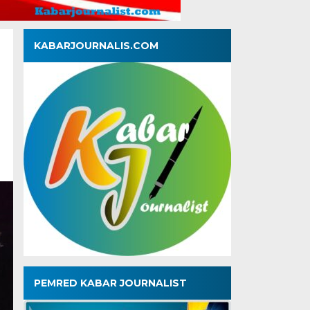
KABARJOURNALIS.COM
PEMRED KABAR JOURNALIST