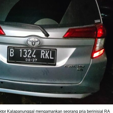
ektor Kalapanunggal mengamankan seorang pria berinisial RA