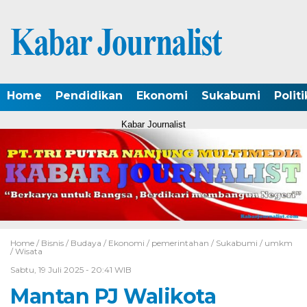
Home
Pendidikan
Ekonomi
Sukabumi
Politi
Kabar Journalist
Home /
Bisnis
/
Budaya
/
Ekonomi
/
pemerintahan
/
Sukabumi
/
umkm
/
Wisata
Sabtu, 19 Juli 2025 - 20:41 WIB
Mantan PJ Walikota