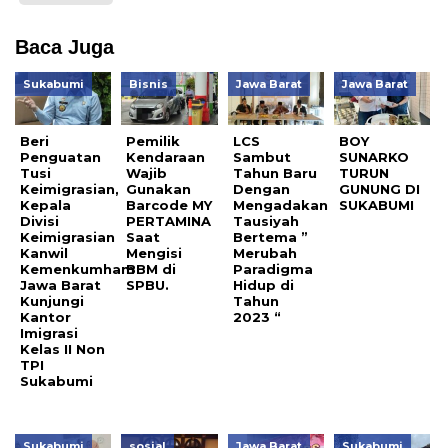
Baca Juga
Sukabumi
Bisnis
Jawa Barat
Jawa Barat
Beri
Pemilik
LCS
BOY
Penguatan
Kendaraan
Sambut
SUNARKO
Tusi
Wajib
Tahun Baru
TURUN
Keimigrasian,
Gunakan
Dengan
GUNUNG DI
Kepala
Barcode MY
Mengadakan
SUKABUMI
Divisi
PERTAMINA
Tausiyah
Keimigrasian
Saat
Bertema ”
Kanwil
Mengisi
Merubah
Kemenkumham
BBM di
Paradigma
Jawa Barat
SPBU.
Hidup di
Kunjungi
Tahun
Kantor
2023 “
Imigrasi
Kelas II Non
TPI
Sukabumi
Sukabumi
sosial
Jawa Barat
Sukabumi