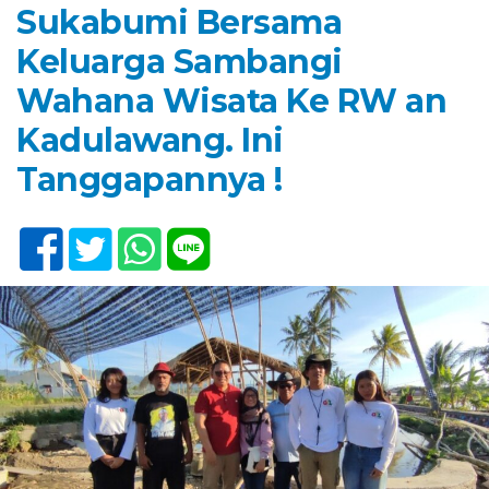
Sukabumi Bersama
Keluarga Sambangi
Wahana Wisata Ke RW an
Kadulawang. Ini
Tanggapannya !