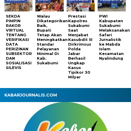
SEKDA
Walau
Prestasi
PWI
PIMPIN
Dikategorikan
Kapolres
Kabupaten
RAKOR
Baik,
Sukabumi
Sukabumi
VIRTUAL
Bupati
Saat
Melaksanakan
TENTANG
Tetap Akan
Menjabat
Safari
VERIFIKASI
Meningkatkan
Kasubdit III
Jurnalistik
DATA
Standar
Dirkrimsus
ke Mabda
PERIZINAN
Pelayanan
Polda
Islam
SUBSEKTOR
Minimal Di
Jabar
Kecamatan
DAN
Kab.
Berhasil
Nyalindung
SOSIALISASI
Sukabumi
Ungkap
SILEVIS
Kasus
Tipikor 30
Milyar
KABARJOURNALIS.COM