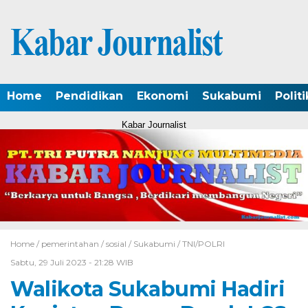
Home
Pendidikan
Ekonomi
Sukabumi
Politi
Kabar Journalist
Home /
pemerintahan
/
sosial
/
Sukabumi
/
TNI/POLRI
Sabtu, 29 Juli 2023 - 21:28 WIB
Walikota Sukabumi Hadiri