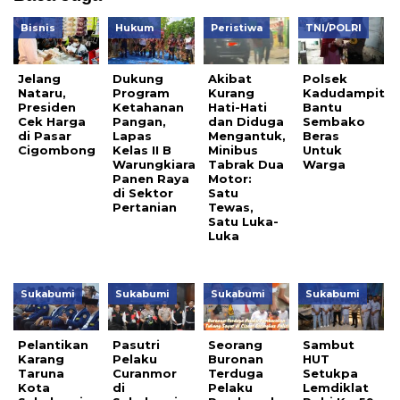
Bisnis
Hukum
Peristiwa
TNI/POLRI
Jelang
Dukung
Akibat
Polsek
Nataru,
Program
Kurang
Kadudampit
Presiden
Ketahanan
Hati-Hati
Bantu
Cek Harga
Pangan,
dan Diduga
Sembako
di Pasar
Lapas
Mengantuk,
Beras
Cigombong
Kelas II B
Minibus
Untuk
Warungkiara
Tabrak Dua
Warga
Panen Raya
Motor:
di Sektor
Satu
Pertanian
Tewas,
Satu Luka-
Luka
Sukabumi
Sukabumi
Sukabumi
Sukabumi
Pelantikan
Pasutri
Seorang
Sambut
Karang
Pelaku
Buronan
HUT
Taruna
Curanmor
Terduga
Setukpa
Kota
di
Pelaku
Lemdiklat