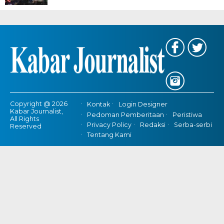
Copyright @ 2026
Kontak
Login Designer
Kabar Journalist,
Pedoman Pemberitaan
Peristiwa
All Rights
Privacy Policy
Redaksi
Serba-serbi
Reserved
Tentang Kami