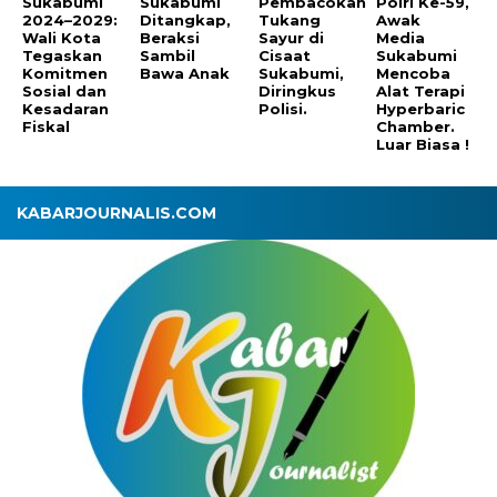
Sukabumi
Sukabumi
Pembacokan
Polri Ke-59,
2024–2029:
Ditangkap,
Tukang
Awak
Wali Kota
Beraksi
Sayur di
Media
Tegaskan
Sambil
Cisaat
Sukabumi
Komitmen
Bawa Anak
Sukabumi,
Mencoba
Sosial dan
Diringkus
Alat Terapi
Kesadaran
Polisi.
Hyperbaric
Fiskal
Chamber.
Luar Biasa !
KABARJOURNALIS.COM