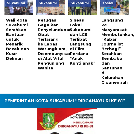
Sukabumi
Sukabumi
Sukabumi
sosial
Wali Kota
Petugas
Sineas
Langsung
Sukabumi
Gagalkan
Lokal
ke
Serahkan
Penyelundupan
Sukabumi
Masyarakat
Bantuan
Obat
dan LCS
Membutuhkan
untuk
Terlarang
Terlibat
“Kabar
Penarik
ke Lapas
Langsung
Journalist
Becak dan
Warungkiara,
di Film
Berbagi”
Kusir
Disembunyikan
Perdana
Serahkan
Delman
di Alat Vital
“Anak
Sembako
Pengunjung
Kuntilanak”
dan
Wanita
Santunan
di
Kelurahan
Cipanengah
PEMERINTAH KOTA SUKABUMI “DIRGAHAYU RI KE 81”