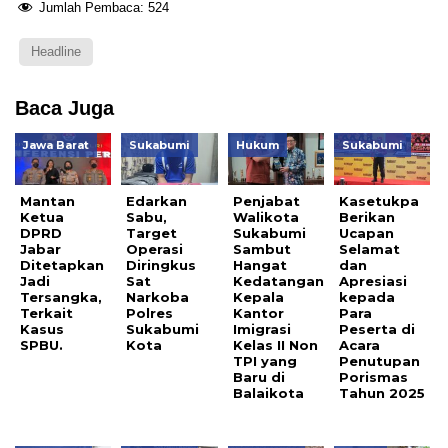
Jumlah Pembaca:
524
Headline
Baca Juga
Jawa Barat
Sukabumi
Hukum
Sukabumi
Mantan
Edarkan
Penjabat
Kasetukpa
Ketua
Sabu,
Walikota
Berikan
DPRD
Target
Sukabumi
Ucapan
Jabar
Operasi
Sambut
Selamat
Ditetapkan
Diringkus
Hangat
dan
Jadi
Sat
Kedatangan
Apresiasi
Tersangka,
Narkoba
Kepala
kepada
Terkait
Polres
Kantor
Para
Kasus
Sukabumi
Imigrasi
Peserta di
SPBU.
Kota
Kelas II Non
Acara
TPI yang
Penutupan
Baru di
Porismas
Balaikota
Tahun 2025