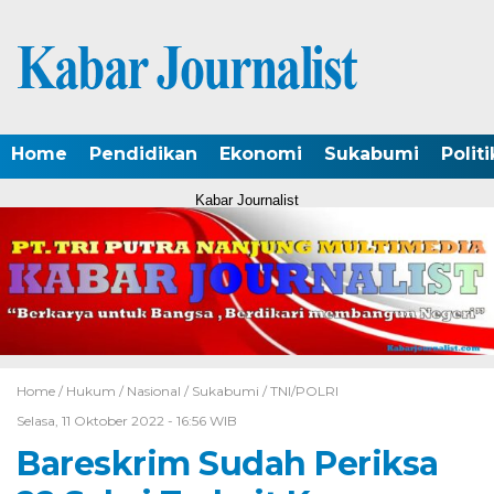
Home
Pendidikan
Ekonomi
Sukabumi
Politi
Kabar Journalist
Home /
Hukum
/
Nasional
/
Sukabumi
/
TNI/POLRI
Selasa, 11 Oktober 2022 - 16:56 WIB
Bareskrim Sudah Periksa