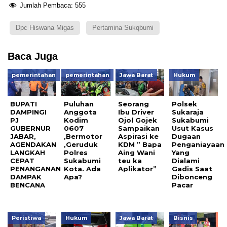
Jumlah Pembaca:
555
Dpc Hiswana Migas
Pertamina Sukqbumi
Baca Juga
pemerintahan
pemerintahan
Jawa Barat
Hukum
BUPATI
Puluhan
Seorang
Polsek
DAMPINGI
Anggota
Ibu Driver
Sukaraja
PJ
Kodim
Ojol Gojek
Sukabumi
GUBERNUR
0607
Sampaikan
Usut Kasus
JABAR,
,Bermotor
Aspirasi ke
Dugaan
AGENDAKAN
,Geruduk
KDM ” Bapa
Penganiayaan
LANGKAH
Polres
Aing Wani
Yang
CEPAT
Sukabumi
teu ka
Dialami
PENANGANAN
Kota. Ada
Aplikator”
Gadis Saat
DAMPAK
Apa?
Dibonceng
BENCANA
Pacar
Peristiwa
Hukum
Jawa Barat
Bisnis