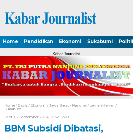
Home
Pendidikan
Ekonomi
Sukabumi
Politi
Kabar Journalist
Home /
Bisnis
/
Ekonomi
/
Jawa Barat
/
Nasional
/
pemerintahan
/
Sukabumi
Sabtu, 7 September 2024 - 12:49 WIB
BBM Subsidi Dibatasi,