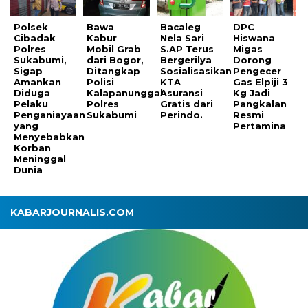
Polsek
Bawa
Bacaleg
DPC
Cibadak
Kabur
Nela Sari
Hiswana
Polres
Mobil Grab
S.AP Terus
Migas
Sukabumi,
dari Bogor,
Bergerilya
Dorong
Sigap
Ditangkap
Sosialisasikan
Pengecer
Amankan
Polisi
KTA
Gas Elpiji 3
Diduga
Kalapanunggal
Asuransi
Kg Jadi
Pelaku
Polres
Gratis dari
Pangkalan
Penganiayaan
Sukabumi
Perindo.
Resmi
yang
Pertamina
Menyebabkan
Korban
Meninggal
Dunia
KABARJOURNALIS.COM