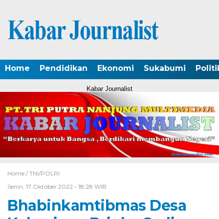
Home
Pendidikan
Ekonomi
Sukabumi
Politi
Kabar Journalist
Home /
TNI/POLRI
Senin, 17 Oktober 2022 - 18:28 WIB
Bhabinkamtibmas Desa