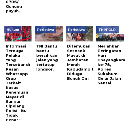
0706/
Gunung
puyuh.
Hukum
Peristiwa
Peristiwa
TNI/POLRI
Informasi
TNI Bantu
Ditemukan
Meriahkan
Terduga
bantu
Sesosok
Peringatan
Pelaku
bersihkan
Mayat di
Hari
Yang
jalan yang
Jembatan
Bhayangkara
Tersebar di
tertutup
Merah
ke-78,
Pesan
longsor.
Kadudampit
Polres
Whatsapp
Diduga
Sukabumi
Grup
Bunuh Diri
Gelar Jalan
Terkait
Santai
Kasus
Penemuan
Mayat di
Sungai
Cipelang.
Polisi : Itu
Tidak
Benar !!