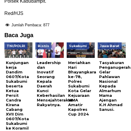
Polsek Kadudampit.
Red/HJS
Jumlah Pembaca:
877
Baca Juga
TNI/POLRI
Bisnis
Sukabumi
Jawa Barat
Kunjungan
Leadership
Meriahkan
Tasyakuran
kerja
dan
Hari
Penganugerah
Dandim
Inovatif
Bhayangkara
Gelar
0607/Kota
Seorang
ke-78,
Pahlawan
Sukabumi
Kepala
Polres
Nasional
beserta
Daerah
Sukabumi
Kepada
Ketua
Kunci
Kota Gelar
Almarhum
Persit
Keberhasilan
Kejuaraan
Mama
Candra
Mensejahterakan
MMA
Ajengan
Kirana
Rakyatnya.
Amatir
K.H Ahmad
Cabang
Kapolres
Sanusi.
XVII Dim
Cup 2024
0607/Kota
Sukabumi
ke Koramil