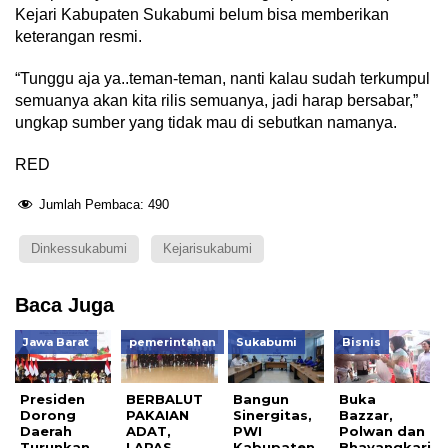
Kejari Kabupaten Sukabumi belum bisa memberikan
keterangan resmi.
“Tunggu aja ya..teman-teman, nanti kalau sudah terkumpul
semuanya akan kita rilis semuanya, jadi harap bersabar,”
ungkap sumber yang tidak mau di sebutkan namanya.
RED
Jumlah Pembaca:
490
Dinkessukabumi
Kejarisukabumi
Baca Juga
Jawa Barat
pemerintahan
Sukabumi
Bisnis
Presiden
BERBALUT
Bangun
Buka
Dorong
PAKAIAN
Sinergitas,
Bazzar,
Daerah
ADAT,
PWI
Polwan dan
Turunkan
LAPAS
Kabupaten
Bhayangkari