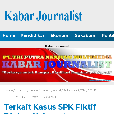
Home
Pendidikan
Ekonomi
Sukabumi
Politi
Kabar Journalist
Home /
Hukum
/
pemerintahan
/
sosial
/
Sukabumi
/
TNI/POLRI
Jumat, 17 Februari 2023 - 17:04 WIB
Terkait Kasus SPK Fiktif