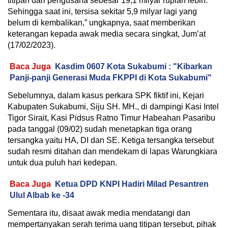
titipan dari pengusaha sebesar 19,1 milyar rupiah lebih.
Sehingga saat ini, tersisa sekitar 5,9 milyar lagi yang
belum di kembalikan,” ungkapnya, saat memberikan
keterangan kepada awak media secara singkat, Jum’at
(17/02/2023).
Baca Juga
Kasdim 0607 Kota Sukabumi : "Kibarkan
Panji-panji Generasi Muda FKPPI di Kota Sukabumi"
Sebelumnya, dalam kasus perkara SPK fiktif ini, Kejari
Kabupaten Sukabumi, Siju SH. MH., di dampingi Kasi Intel
Tigor Sirait, Kasi Pidsus Ratno Timur Habeahan Pasaribu
pada tanggal (09/02) sudah menetapkan tiga orang
tersangka yaitu HA, DI dan SE. Ketiga tersangka tersebut
sudah resmi ditahan dan mendekam di lapas Warungkiara
untuk dua puluh hari kedepan.
Baca Juga
Ketua DPD KNPI Hadiri Milad Pesantren
Ulul Albab ke -34
Sementara itu, disaat awak media mendatangi dan
mempertanyakan serah terima uang titipan tersebut, pihak