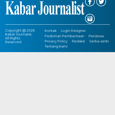
Copyright @ 2026
Kontak
Login Designer
Kabar Journalist,
Pedoman Pemberitaan
Peristiwa
All Rights
Privacy Policy
Redaksi
Serba-serbi
Reserved
Tentang Kami