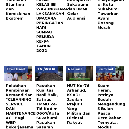
Stunting
KELAS IIB
Sukabumi
di Kota
dan
WARUNGKIARA
dan UMMI
Sukabumi
Kemiskinan
LAKSANAKAN
Gelar
Tawarkan
Ekstrem
UPACARA
Audiensi
Ayam
PERINGATAN
Potong
HARI
Murah
SUMPAH
PEMUDA
KE-94
TAHUN
2022
Jawa Barat
TNI/POLRI
Nasional
Kriminal
Pelatihan
Pastikan
HUT Ke-76
Suami
Pembinaan
Kualitas
Arhanud,
Heran,
Kemandirian
Hasil Baik,
KSAD:
Istrinya
“CLEANNING
Satgas
Jadilah
Sudah
SERVICE
TMMD ke-
Prajurit
Mengandung
DAN
116 Kodim
Yang
5 Bulan
MAINTENANCE
0607/Kota
Militan dan
Pasca
AC” Bagi
Sukabumi
Dicintai
Pernikahan.
WBP
Pastikan
Rakyat
Ternyata,
bekerjasama
Sasaran
Modus