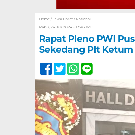
Home /
Jawa Barat
/
Nasional
Rabu, 24 Juli 2024 - 18:48 WIB
Rapat Pleno PWI Pu
Sekedang Plt Ketum