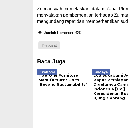
Zulmansyah menjelaskan, dalam Rapat Pleno
menyatakan pemberhentian terhadap Zulmans
mengundang rapat dan memberhentikan suda
Jumlah Pembaca:
420
Pwipusat
Baca Juga
Ekonomi
Budaya
How One Furniture
LCS Sukabumi A
Manufacturer Goes
Rapat Persiapa
‘Beyond Sustainability’
Digelarnya Cam
Indonesia [CVI]
Keresidenan Bog
Ujung Genteng