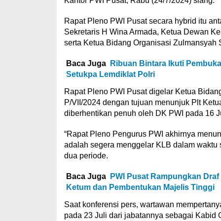
Kantor PWI Pusat, Rabu (24/7/2024) siang.
Rapat Pleno PWI Pusat secara hybrid itu an
Sekretaris H Wina Armada, Ketua Dewan Keh
serta Ketua Bidang Organisasi Zulmansyah 
Baca Juga
Ribuan Bintara Ikuti Pembuka
Setukpa Lemdiklat Polri
Rapat Pleno PWI Pusat digelar Ketua Bidan
P/VII/2024 dengan tujuan menunjuk Plt K
diberhentikan penuh oleh DK PWI pada 16 Jul
“Rapat Pleno Pengurus PWI akhirnya menunj
adalah segera menggelar KLB dalam waktu 
dua periode.
Baca Juga
PWI Pusat Rampungkan Draf 
Ketum dan Pembentukan Majelis Tinggi
Saat konferensi pers, wartawan mempertany
pada 23 Juli dari jabatannya sebagai Kabid 