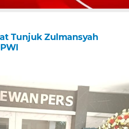
sat Tunjuk Zulmansyah
 PWI