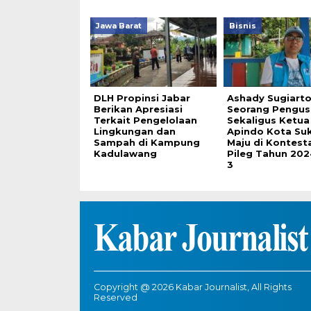
Jawa Barat
Bisnis
DLH Propinsi Jabar
Ashady Sugiart
Berikan Apresiasi
Seorang Pengus
Terkait Pengelolaan
Sekaligus Ketua
Lingkungan dan
Apindo Kota Su
Sampah di Kampung
Maju di Kontest
Kadulawang
Pileg Tahun 202
3
Copyright @ 2026 Kabar Journalist, All Rights
Reserved