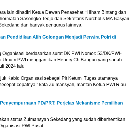
tara lain dihadiri Ketua Dewan Penasehat H Ilham Bintang dan
ormatan Sasongko Tedjo dan Sekretaris Nurcholis MA Basyar
Sekedang dan banyak pengurus lainnya.
an Pendidikan Alih Golongan Menjadi Perwira Polri di
g Organisasi berdasarkan surat DK PWI Nomor: 53/DK/PWI-
etua Umum PWI menggantikan Hendry Ch Bangun yang sudah
i 2024 lalu.
uk Kabid Organisasi sebagai Plt Ketum. Tugas utamanya
secepat-cepatnya,” kata Zulmansyah, mantan Ketua PWI Riau
Penyempurnaan PD/PRT: Perjelas Mekanisme Pemilihan
akan status Zulmansyah Sekedang yang sudah diberhentikan
Organisasi PWI Pusat.