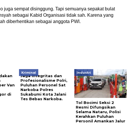
 juga sempat disinggung. Tapi semuanya sepakat bulat
yah sebagai Kabid Organisasi tidak sah. Karena yang
h diberhentikan sebagai anggota PWI.
Kriminal
Industri
dakan
Jaga Integritas dan
n
Profesionalisme Polri,
per Van
Puluhan Personel Sat
Narkoba Polres
or di
Sukabumi Kota Jalani
Tes Bebas Narkoba.
Tol Bocimi Seksi 2
Resmi Difungsikan
Selama Nataru, Polisi
Kerahkan Puluhan
Personil Amankan Jalur