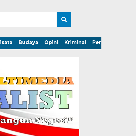
isata
Budaya
Opini
Kriminal
Peristiwa