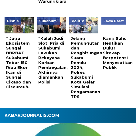
Warungkiara
Bisnis
Sukabumi
Politik
Jawa Barat
” Jaga
“Kalah Judi
Jelang
Kang Sule:
Ekosistem
Slot, Pria di
Pemungutan
Hentikan
Sungai ”
Sukabumi
dan
Dulu !
BBPBAT
Lakukan
Penghitungan
Sirekap
Sukabumi
Rekayasa
Suara
Berpotensi
Tebar 150
Korban
Pemilu
Menyesatkan
Ribu Ekor
Pembegalan,
2024,
Publik
Ikan di
Akhirnya
Polres
Sungai
diamankan
Sukabumi
Cikaso dan
Polisi.
Kota Gelar
Ciseureuh.
Simulasi
Pengamanan
TPS
KABARJOURNALIS.COM