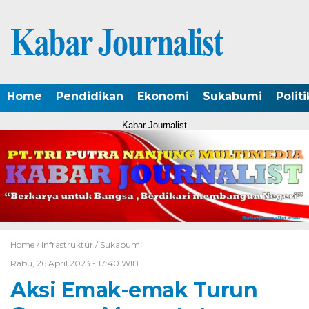
Home
Pendidikan
Ekonomi
Sukabumi
Politi
Kabar Journalist
Home /
Infrastruktur
/
Sukabumi
Rabu, 26 April 2023 - 17:40 WIB
Aksi Emak-emak Turun