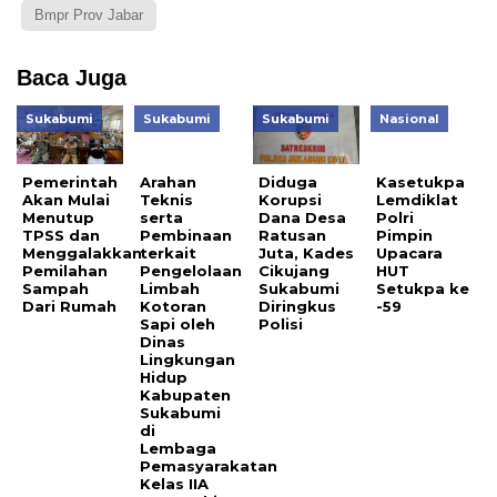
Bmpr Prov Jabar
Baca Juga
Sukabumi
Sukabumi
Sukabumi
Nasional
Pemerintah
Arahan
Diduga
Kasetukpa
Akan Mulai
Teknis
Korupsi
Lemdiklat
Menutup
serta
Dana Desa
Polri
TPSS dan
Pembinaan
Ratusan
Pimpin
Menggalakkan
terkait
Juta, Kades
Upacara
Pemilahan
Pengelolaan
Cikujang
HUT
Sampah
Limbah
Sukabumi
Setukpa ke
Dari Rumah
Kotoran
Diringkus
-59
Sapi oleh
Polisi
Dinas
Lingkungan
Hidup
Kabupaten
Sukabumi
di
Lembaga
Pemasyarakatan
Kelas IIA