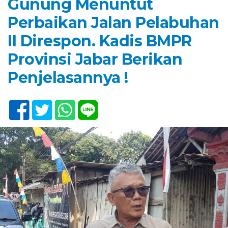
Gunung Menuntut
Perbaikan Jalan Pelabuhan
II Direspon. Kadis BMPR
Provinsi Jabar Berikan
Penjelasannya !