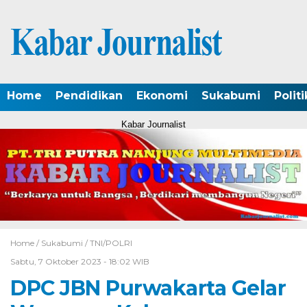
Home
Pendidikan
Ekonomi
Sukabumi
Politi
Kabar Journalist
Home /
Sukabumi
/
TNI/POLRI
Sabtu, 7 Oktober 2023 - 18:02 WIB
DPC JBN Purwakarta Gelar