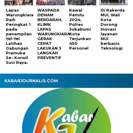
Lapas
WASPADA
Kawal
Di Rakerda
Warungkiara
DEMAM
Pemilu
MUI, Wali
Raih
BERDARAH,
2024,
Kota
Peringkat 1
KLINIK
Polres
Dorong
pada
LAPAS
Sukabumi
Inovasi
penampilan
WARUNGKIARA
Kota
layanan
Yel-Yel
GERAK
Terjunkan
MUI
Latihan
CEPAT
450
berbasis
Gabungan
LAKUKAN 3
Personel
Teknologi
Pramuka
LANGKAH
Se- Korwil
PREVENTIF
Suci Raya.
KABARJOURNALIS.COM