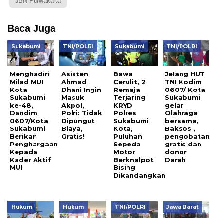
JBN Purwakarta
Baca Juga
Sukabumi
TNI/POLRI
Sukabumi
TNI/POLRI
Menghadiri
Asisten
Bawa
Jelang HUT
Milad MUI
Ahmad
Cerulit, 2
TNI Kodim
Kota
Dhani Ingin
Remaja
0607/ Kota
Sukabumi
Masuk
Terjaring
Sukabumi
ke-48,
Akpol,
KRYD
gelar
Dandim
Polri: Tidak
Polres
Olahraga
0607/Kota
Dipungut
Sukabumi
bersama,
Sukabumi
Biaya,
Kota,
Baksos ,
Berikan
Gratis!
Puluhan
pengobatan
Penghargaan
Sepeda
gratis dan
Kepada
Motor
donor
Kader Aktif
Berknalpot
Darah
MUI
Bising
Dikandangkan
Hukum
Hukum
TNI/POLRI
Jawa Barat