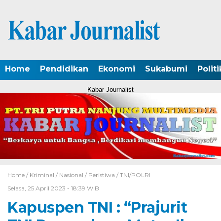
Home
Pendidikan
Ekonomi
Sukabumi
Politi
Kabar Journalist
Home /
Kriminal
/
Nasional
/
Peristiwa
/
TNI/POLRI
Selasa, 25 April 2023 - 18:39 WIB
Kapuspen TNI : “Prajurit