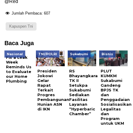
@Red
Jumlah Pembaca:
607
Kapuspen Tni
Baca Juga
Nasional
TNI/POLRI
Sukabumi
Bisnis
Fix a Leak
Week
Reminds Us
Presiden
RS
PLUT
to Evaluate
Jokowi
Bhayangkara
KUMKM
our Home
Gelar
TK II
Sukabumi
Plumbing
Rapat
Setukpa
Gandeng
Terkait
Sukabumi
BPJS TK
Progres
Sediakan
dan
Pembangunan
Fasilitas
Penggadaian
Hunian ASN
Layanan
Sosialisasikan
di IKN
“Hyperbaric
Legalitas
Chamber”
dan
Program
untuk UKM