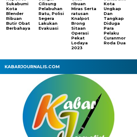
Sukabumi
Cilisung
ribuan
Kota
Kota
Pelabuhan
Miras Serta
Ungkap
Blender
Ratu, Polisi
ratusan
Dan
Ribuan
Segera
Knalpot
Tangkap
Butir Obat
Lakukan
Brong
Diduga
Berbahaya
Evakuasi
Sitaan
Para
Operasi
Pelaku
Pekat
Curanmor
Lodaya
Roda Dua
2023
KABARJOURNALIS.COM