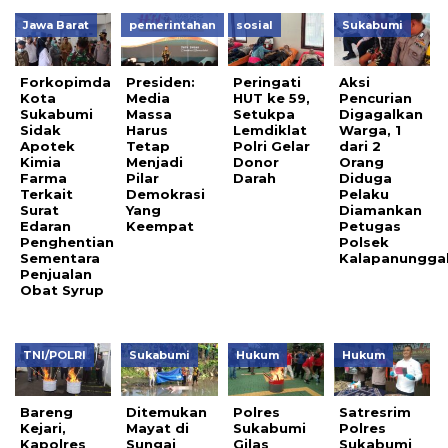
Jawa Barat
pemerintahan
sosial
Sukabumi
Forkopimda
Presiden:
Peringati
Aksi
Kota
Media
HUT ke 59,
Pencurian
Sukabumi
Massa
Setukpa
Digagalkan
Sidak
Harus
Lemdiklat
Warga, 1
Apotek
Tetap
Polri Gelar
dari 2
Kimia
Menjadi
Donor
Orang
Farma
Pilar
Darah
Diduga
Terkait
Demokrasi
Pelaku
Surat
Yang
Diamankan
Edaran
Keempat
Petugas
Penghentian
Polsek
Sementara
Kalapanungga
Penjualan
Obat Syrup
TNI/POLRI
Sukabumi
Hukum
Hukum
Bareng
Ditemukan
Polres
Satresrim
Kejari,
Mayat di
Sukabumi
Polres
Kapolres
Sungai
Gilas
Sukabumi