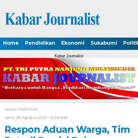
Home
Pendidikan
Ekonomi
Sukabumi
Politi
Kabar Journalist
Home /
TNI/POLRI
Senin, 28 Agustus 2023 - 16:36 WIB
Respon Aduan Warga, Tim