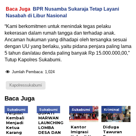
Baca Juga
BPR Nusamba Sukaraja Tetap Layani
Nasabah di Libur Nasional
“Kami berkomitmen untuk menindak tegas pelaku
kekerasan dalam rumah tangga dan terhadap anak.
Ancaman hukuman yang dihadapi oleh tersangka sesuai
dengan UU yang berlaku, yaitu pidana penjara paling lama
5 tahun dan/atau denda paling banyak Rp 15.000.000,00,”
Tutup Kapolres Sukabumi.
Jumlah Pembaca:
1,024
Kapolressukabumi
Baca Juga
Sukabumi
Sukabumi
Sukabumi
Kriminal
Terpilih
BUPATI
Kembali
MARWAN
Menjadi
LAUNCHING
Kantor
Diduga
Ketua
LOMBA
Imigrasi
Tawuran
Karang
DESA DAN