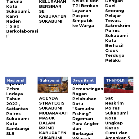
Kelas II Non
Dengan
Taruna
KELURAHAN
TPI Berikan
Duel,
Kota
BERSINAR
Layanan
Seorang
Sukabumi,
SE
Paspor
Pelajar
Kang
KABUPATEN
Simpatik
Tewas.
Raden
SUKABUMI
ke Warga
Satreskrim
:”Siap
Polres
Berkolaborasi
Sukabumi
!”
Kota
Berhasil
Ciduk
Terduga
Pelaku
Nasional
Sukabumi
Jawa Barat
TNI/POLRI
Operasi
Wisata
Zebra
Pemancingan
Lodaya
Bagan
AGENDA
Sat
Tahun
Pelabuhan
STRATEGIS
Reskrim
2022 ,
Ratu
SUKABUMI
Polres
Satlantas
“Samudra
MUBARAKAH
Sukabumi
Polres
Fishing”
MASUK
Kota
Sukabumi
Digemari
DALAM
Ungkap
Kota
Para Angler
RPJMD
Kasus
Sambangi
dari
KABUPATEN
Curat dan
SLB
Berbagai
SUKABUMI
Amankan 5
Wilayah