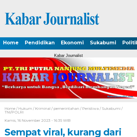
Home
Pendidikan
Ekonomi
Sukabumi
Politi
Kabar Journalist
Home /
Hukum
/
Kriminal
/
pemerintahan
/
Peristiwa
/
Sukabumi
/
TNI/POLRI
Kamis, 16 November 2023 - 16:35 WIB
Sempat viral, kurang dari