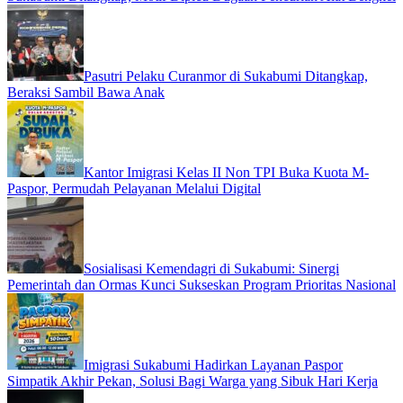
Pasutri Pelaku Curanmor di Sukabumi Ditangkap,
Beraksi Sambil Bawa Anak
Kantor Imigrasi Kelas II Non TPI Buka Kuota M-
Paspor, Permudah Pelayanan Melalui Digital
Sosialisasi Kemendagri di Sukabumi: Sinergi
Pemerintah dan Ormas Kunci Sukseskan Program Prioritas Nasional
Imigrasi Sukabumi Hadirkan Layanan Paspor
Simpatik Akhir Pekan, Solusi Bagi Warga yang Sibuk Hari Kerja