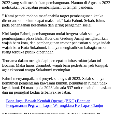
2022 yang sulit melakukan pembangunan. Namun di Agustus 2022
melakukan percepatan pembangunan di tengah pandemi.
” Kami pemda mohon maaf apabila target pembangunan ketika
direncanakan belum dapat maksimal,” kata Fahmi. Sebab, fokus
pada penanganan kesehatan dan jaring pengaman sosial.
Kini lanjut Fahmi, pembangunan mulai bergera salah satunya
pembangunan plaza Balai Kota dan Gedung Juang menghadirkan
wajah baru kota, dan pembangunan trotoar pedestrian supaya indah
wajah baru Kota Sukabumi. Intinya menghadirkan bahagia maka
ruang terbuka publik diperindah.
Teurtama dalam menghadapi percepatan infrastruktur jalan tol
Bocimi. Maka harus disambut, wajah baru pedestrian jadi tonggak
agar ekonomi warga Sukabumi meningkat.
Fahmi menyampaikan 4 proyek strategis di 2023. Salah satunya
komitmen pengentasan kawasam kumuh, penuntasan rumah tidak
layak huni. Di mana pada 2023 lalu ada 537 unit rumah dituntaskan
dan ini peringkat kedua terbanyak se Jabar.
Baca Juga
Bawah Kendali Operasi (BKO) Bantuan
Pengamanan Pegawai Lapas Warungkiara Ke Lapas Cianjur