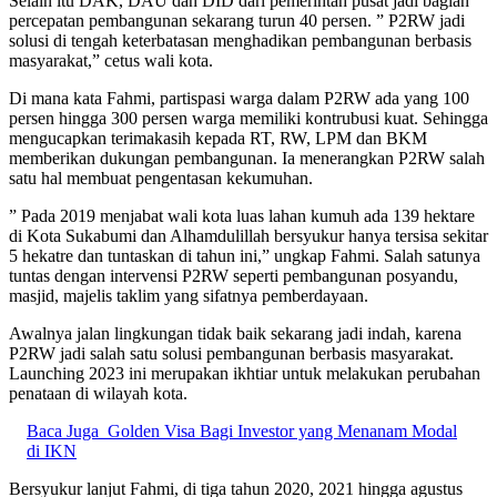
Selain itu DAK, DAU dan DID dari pemerintah pusat jadi bagian
percepatan pembangunan sekarang turun 40 persen. ” P2RW jadi
solusi di tengah keterbatasan menghadikan pembangunan berbasis
masyarakat,” cetus wali kota.
Di mana kata Fahmi, partispasi warga dalam P2RW ada yang 100
persen hingga 300 persen warga memiliki kontrubusi kuat. Sehingga
mengucapkan terimakasih kepada RT, RW, LPM dan BKM
memberikan dukungan pembangunan. Ia menerangkan P2RW salah
satu hal membuat pengentasan kekumuhan.
” Pada 2019 menjabat wali kota luas lahan kumuh ada 139 hektare
di Kota Sukabumi dan Alhamdulillah bersyukur hanya tersisa sekitar
5 hekatre dan tuntaskan di tahun ini,” ungkap Fahmi. Salah satunya
tuntas dengan intervensi P2RW seperti pembangunan posyandu,
masjid, majelis taklim yang sifatnya pemberdayaan.
Awalnya jalan lingkungan tidak baik sekarang jadi indah, karena
P2RW jadi salah satu solusi pembangunan berbasis masyarakat.
Launching 2023 ini merupakan ikhtiar untuk melakukan perubahan
penataan di wilayah kota.
Baca Juga
Golden Visa Bagi Investor yang Menanam Modal
di IKN
Bersyukur lanjut Fahmi, di tiga tahun 2020, 2021 hingga agustus