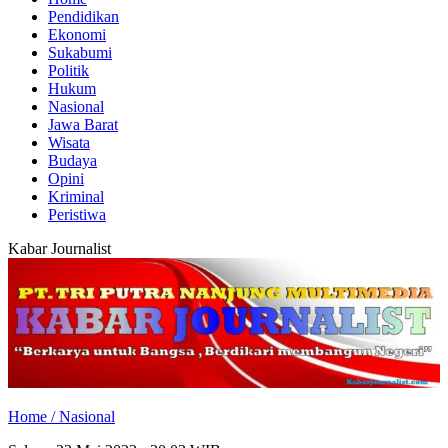
Pendidikan
Ekonomi
Sukabumi
Politik
Hukum
Nasional
Jawa Barat
Wisata
Budaya
Opini
Kriminal
Peristiwa
Kabar Journalist
Home /
Nasional