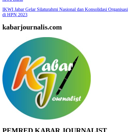
IKWI Jabar Gelar Silaturahmi Nasional dan Konsolidasi Organisasi
di HPN 2023
kabarjournalis.com
PEMRED KABAR JOURNALIST