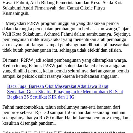
Hayati Fahmi, Asda Bidang Pemerintahan dan Kesra Setda Kota
Sukabumi Andri Firmansyah, dan Camat Cikole Fitrya
Kusnaningsih.
” Menyadari P2RW program unggulan yang dilakukan pemda
dalam kerangka percepatan pembangunan berbasiskan warga,” ujar
Wali Kota Sukabumi, Achmad Fahmi dalam sambutannya. Sejatinya
pembangunan milik masyarakat yang menentukan arah pembangu
an masyarakat. Jangan sampai pembangunan dibuat tapi masyarakat
tidak butuh pembangunan itu, sehingga tidak efektif dan efisien.
Di mana, P2RW jadi solusi pembangunan yang diharapkan warga.
Kedua terang Fahmi, P2RW jadi solusi dari keterbatasan anggaran
yang dimiliki pemda, kalau pemda seluruhnya dari anggaran pemda
sampai ke pelosok sulit rasanya karena keterbatasan anggaran.
Baca Juga
Baresan Olot Masyarakat Adat Jawa Barat
Sematkan Gelar Sinatria Pinayungan ke Menkumham RI Saat
Bagikan 35 Sertifikat KIK dan 1 IG
Fahmi mencontohkan, tahun sebelumnya rata-rata bantuan dari
pemprov sebesar Rp 130 sampai 150 miliar dan sekarang bantuan
setengahnya hanya Rp 80 miliar. Hal ini karena pemprov mengalami
kesulitan di tengah pandemi.