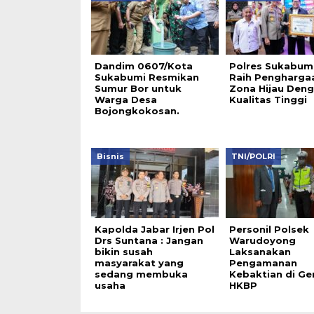
Dandim 0607/Kota
Polres Sukabum
Sukabumi Resmikan
Raih Pengharga
Sumur Bor untuk
Zona Hijau Den
Warga Desa
Kualitas Tinggi
Bojongkokosan.
Bisnis
TNI/POLRI
Kapolda Jabar Irjen Pol
Personil Polsek
Drs Suntana : Jangan
Warudoyong
bikin susah
Laksanakan
masyarakat yang
Pengamanan
sedang membuka
Kebaktian di Ge
usaha
HKBP