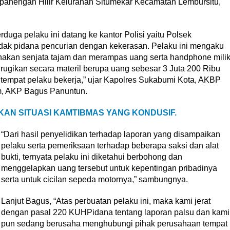
anengah Hilir Kelurahan Situmekar Kecamatan Lembursitu,
rduga pelaku ini datang ke kantor Polisi yaitu Polsek
dak pidana pencurian dengan kekerasan. Pelaku ini mengaku
nakan senjata tajam dan merampas uang serta handphone mili
dirugikan secara materil berupa uang sebesar 3 Juta 200 Ribu
 tempat pelaku bekerja,” ujar Kapolres Sukabumi Kota, AKBP
m, AKP Bagus Panuntun.
KAN SITUASI KAMTIBMAS YANG KONDUSIF.
“Dari hasil penyelidikan terhadap laporan yang disampaikan
pelaku serta pemeriksaan terhadap beberapa saksi dan alat
bukti, ternyata pelaku ini diketahui berbohong dan
menggelapkan uang tersebut untuk kepentingan pribadinya
serta untuk cicilan sepeda motornya,” sambungnya.
Lanjut Bagus, “Atas perbuatan pelaku ini, maka kami jerat
dengan pasal 220 KUHPidana tentang laporan palsu dan kami
pun sedang berusaha menghubungi pihak perusahaan tempat