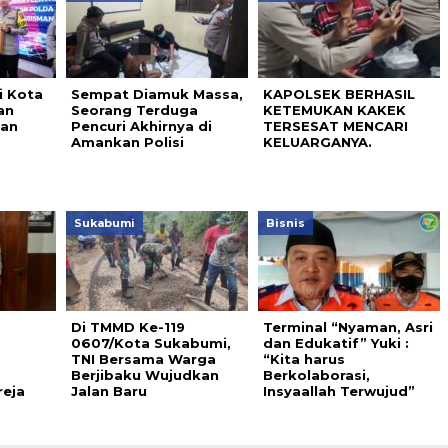
i Kota
Sempat Diamuk Massa,
KAPOLSEK BERHASIL
an
Seorang Terduga
KETEMUKAN KAKEK
gan
Pencuri Akhirnya di
TERSESAT MENCARI
Amankan Polisi
KELUARGANYA.
Sukabumi
Bisnis
Di TMMD Ke-119
Terminal “Nyaman, Asri
0607/Kota Sukabumi,
dan Edukatif” Yuki :
TNI Bersama Warga
“Kita harus
Berjibaku Wujudkan
Berkolaborasi,
reja
Jalan Baru
Insyaallah Terwujud”