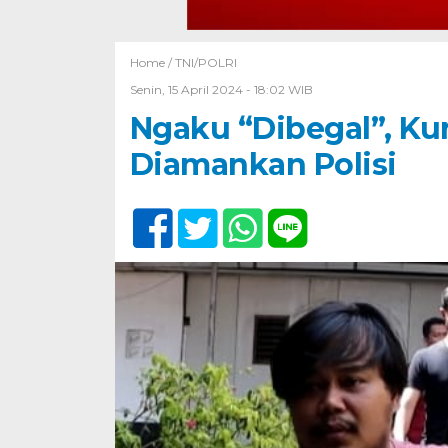
Home /
TNI/POLRI
Senin, 15 April 2024 - 18:02 WIB
Ngaku “Dibegal”, Ku
Diamankan Polisi