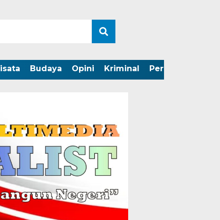
isata
Budaya
Opini
Kriminal
Peristiwa